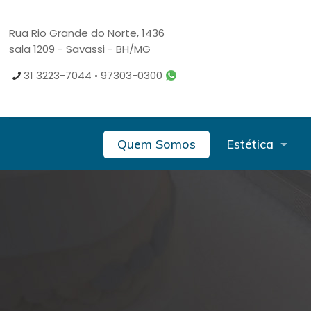
Rua Rio Grande do Norte, 1436
sala 1209 - Savassi - BH/MG
31 3223-7044
•
97303-0300
Quem Somos
Estética