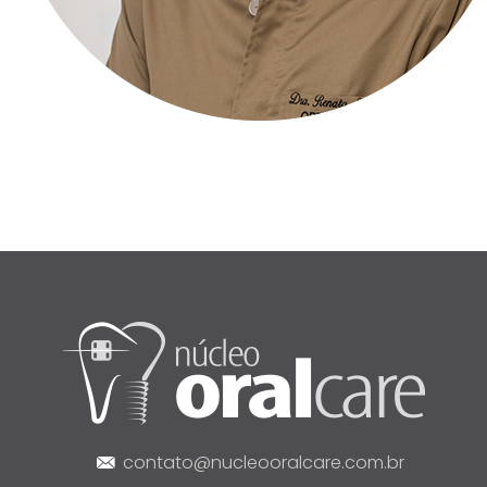
contato@
nucleooralcare
.com.br