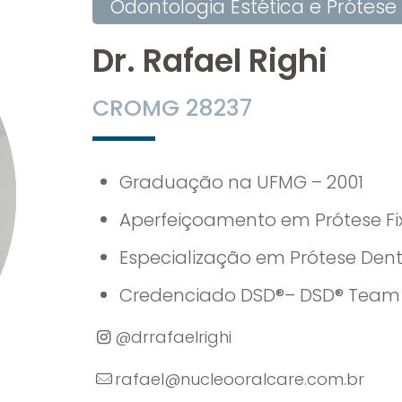
Odontologia Estética e Prótese
Dr. Rafael Righi
CROMG 28237
Graduação na UFMG – 2001
Aperfeiçoamento em Prótese Fi
Especialização em Prótese Den
Credenciado DSD®– DSD® Tea
@drrafaelrighi
rafael@nucleooralcare.com.br